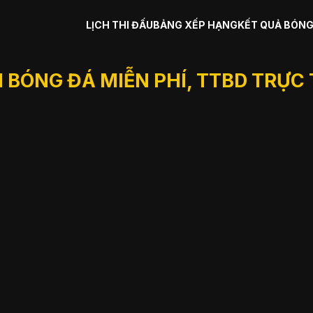
LỊCH THI ĐẤU
BẢNG XẾP HẠNG
KẾT QUẢ BÓNG
 BÓNG ĐÁ MIỄN PHÍ, TTBD TRỰC